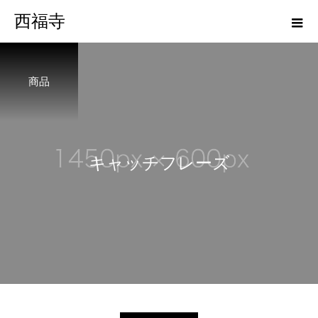
西福寺
商品
キ
ャ
ッ
チ
フ
レ
ー
ズ