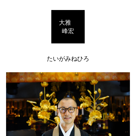
大雅
峰宏
たいがみねひろ