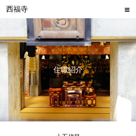
西福寺
住
職
紹
介